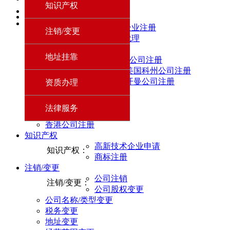
知识产权
刻章服务
下一页
前海企业注册
尾页
前海企业注册
注销/变更
前海企业注册：
财务代理
财务代理
财务代理：
地址挂靠
香港/海外公司注册
美国科州公司注册
香港/海外公司注册：
开曼公司注册
资质办理
BVi 公司注册
新加坡注册
法律服务
英国公司注册
香港公司注册
知识产权
高新技术企业申请
知识产权：
商标注册
注销/变更
公司注销
注销/变更：
公司股权变更
公司名称/类型变更
税务变更
地址变更