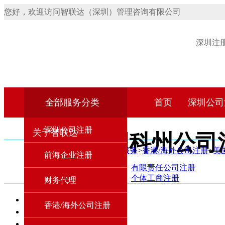
您好，欢迎访问智联达（深圳）管理咨询有限公司
深圳注
全部服务分类
首页
深圳公司
深圳公司注册
关于智联达
美国科州公司
首页
>
产品服务
>
香港/海外公司注册
>
美
前海企业注册
深圳公司注册
服务产品：
有限责任公司注册
深圳公司注册：
个体工商注册
财务代理
股份有限公司注册
合伙企业注册
首页
香港/海外公司注册
外资企业注册
上一页
无地域核名
1