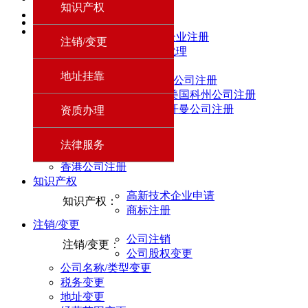
知识产权
刻章服务
下一页
前海企业注册
尾页
前海企业注册
注销/变更
前海企业注册：
财务代理
财务代理
财务代理：
地址挂靠
香港/海外公司注册
美国科州公司注册
香港/海外公司注册：
开曼公司注册
资质办理
BVi 公司注册
新加坡注册
法律服务
英国公司注册
香港公司注册
知识产权
高新技术企业申请
知识产权：
商标注册
注销/变更
公司注销
注销/变更：
公司股权变更
公司名称/类型变更
税务变更
地址变更