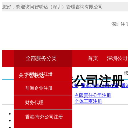
您好，欢迎访问智联达（深圳）管理咨询有限公司
深圳注
全部服务分类
首页
深圳公司
深圳公司注册
关于智联达
香港公司注册
首页
>
产品服务
>
香港/海外公司注册
>
香
前海企业注册
深圳公司注册
服务产品：
有限责任公司注册
深圳公司注册：
个体工商注册
财务代理
股份有限公司注册
合伙企业注册
首页
香港/海外公司注册
外资企业注册
上一页
无地域核名
1