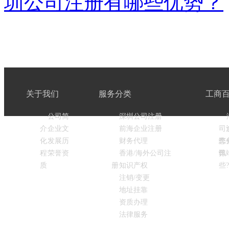
圳公司注册有哪些优势？
关于我们
服务分类
工商
公司简
深圳公司注册
介
企业文
前海企业注册
司
化
发展历
财务代理
弊
态
程
荣誉资
香港/海外公司注
弊
讯
质
册
知识产权
些?
注销/变更
地址挂靠
资质办理
法律服务