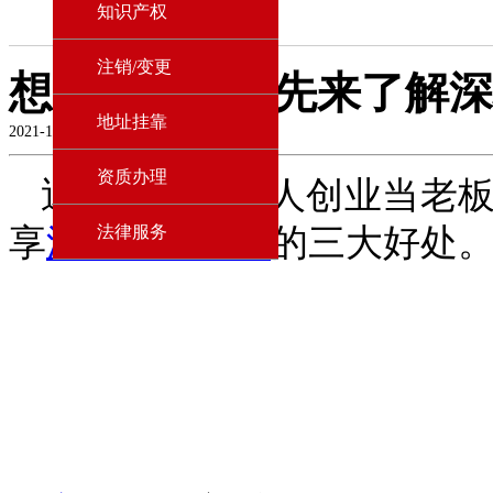
知识产权
注销/变更
想要开公司？先来了解深
地址挂靠
2021-11-25
资质办理
近几年有很多人创业当老
享
深圳注册公司
法律服务
的三大好处