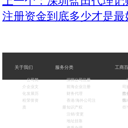
上一个：深圳盐田代理记
注册资金到底多少才是最
关于我们
服务分类
工商
公司简
深圳公司注册
介
企业文
前海企业注册
司
化
发展历
财务代理
弊
态
程
荣誉资
香港/海外公司注
弊
讯
质
册
知识产权
些?
注销/变更
地址挂靠
资质办理