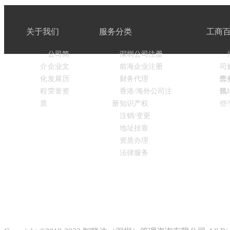
关于我们
服务分类
工商
公司简
深圳公司注册
介
企业文
前海企业注册
司
化
发展历
财务代理
弊
态
程
荣誉资
香港/海外公司注
弊
讯
质
册
知识产权
些?
注销/变更
地址挂靠
资质办理
法律服务