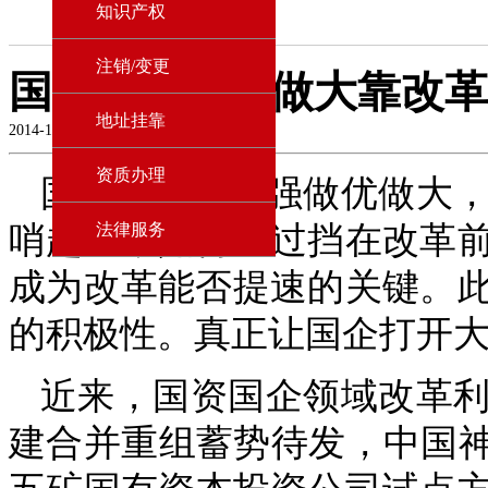
知识产权
注销/变更
国企做强做优做大靠改革
地址挂靠
2014-11-10
资质办理
国有企业要做强做优做大
哨起跑，如何跨过挡在改革
法律服务
成为改革能否提速的关键。
的积极性。真正让国企打开
近来，国资国企领域改革
建合并重组蓄势待发，中国神